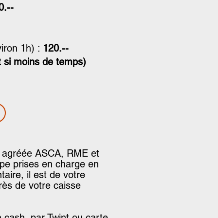
0.--
iron 1h) :
120.--
it si moins de temps)
C agréée ASCA, RME et
ipe prises en charge en
ire, il est de votre
rès de votre caisse
 cash, par Twint ou carte