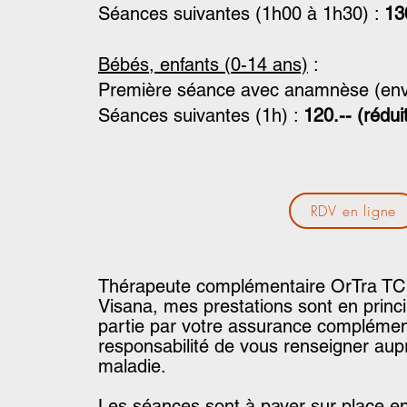
Séances suivantes (1h00 à 1h30) :
13
​Bébés, e
nfants (0-14 ans)
:
Première séance avec anamnèse (env
Séances suivantes (1h) :
120.-- (rédu
RDV en ligne
Thérapeute complémentaire OrTra T
Visana, mes prestations sont en princ
partie par votre assurance complémenta
responsabilité de vous renseigner aup
maladie.
Les séances sont à payer sur place en